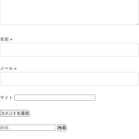
名前
※
メール
※
サイト
検
索: