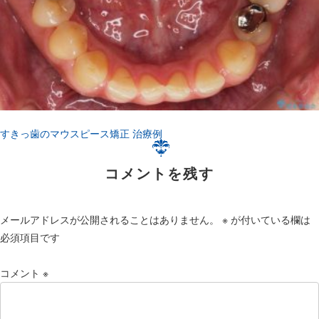
すきっ歯のマウスピース矯正 治療例
投
稿
ナ
コメントを残す
ビ
ゲ
ー
シ
メールアドレスが公開されることはありません。
※
が付いている欄は
ョ
ン
必須項目です
コメント
※